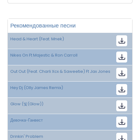
Рекомендованные песни
Head & Heart (Feat. Mnek)
Nikes On Ft Majestic & Ron Carroll
Out Out (Feat. Charli Xcx & Saweetie) Ft Jax Jones
Hey Dj (Olly James Remix)
Glow (빛(Glow))
Девочка-Ганвест
Drinkin' Problem