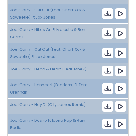
Joel Corry - Out Out (Feat. Charli Xcx &
Saweetie) Ft Jax Jones
Joel Corry - Nikes On Ft Majestic & Ron
Carroll
Joel Corry - Out Out (Feat. Charli Xcx &
Saweetie) Ft Jax Jones
Joel Corry - Head & Heart (Feat. Mnek)
Joel Corry - Lionheart (Fearless) Ft Tom
Grennan
Joel Corry - Hey Dj (Olly James Remix)
Joel Corry - Desire Ft Icona Pop & Rain
Radio