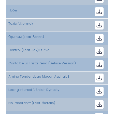
Побег
Toxic ft Kormak
Оригами (Feat. Белла)
Control (Feat. Jex) Ft Rival
Canto De La Trista Pena (Deluxe Version)
Amina Tenderlybae Macan Asphalt 8
Losing Interest ft Shiloh Dynasty
No Pasaran!!! (Feat. Ноггано)